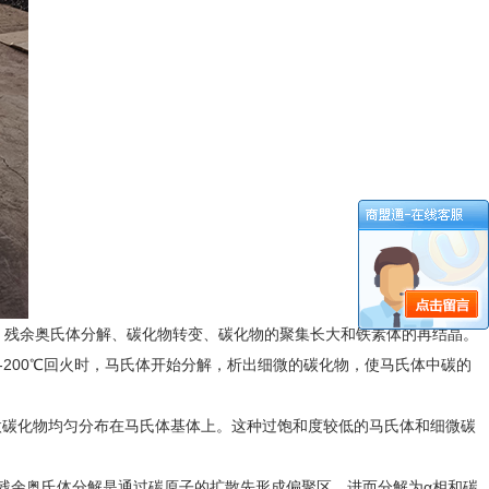
、残余奥氏体分解、碳化物转变、碳化物的聚集长大和铁素体的再结晶。
-200℃回火时，马氏体开始分解，析出细微的碳化物，使马氏体中碳的
细微碳化物均匀分布在马氏体基体上。这种过饱和度较低的马氏体和细微碳
。残余奥氏体分解是通过碳原子的扩散先形成偏聚区，进而分解为α相和碳