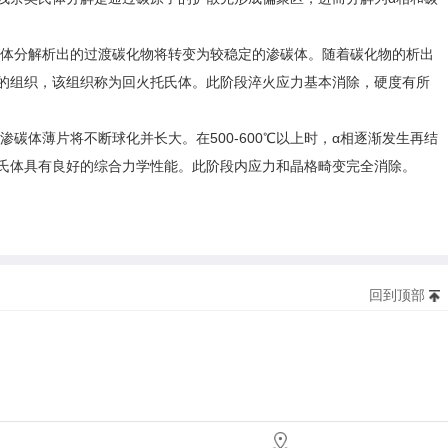
氏体分解析出的过渡碳化物将转变为较稳定的渗碳体。随着碳化物的析出
的组织，该组织称为回火托氏体。此阶段淬火应力基本消除，硬度有所
体薄片将不断球化并长大。在500-600℃以上时，α相逐渐发生再结
氏体具有良好的综合力学性能。此阶段内应力和晶格畸变完全消除。
回到顶部