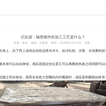
亿欣源：轴类锻件的加工工艺是什么？
作者：
本站
来源：
云更新
时间：
2026/5/4 9:01:02
次数：
在身上，自下而上连续边加热边喷水淬火。如冷轧辊、活塞、水泥磨机轮
。
圆本身可以自由伸缩，感应器固定的位置又可以离圈加热面之间间隙可以
也随之同步移动，因而在加热大型圈的内外圈面时，感应器和圈面始终有