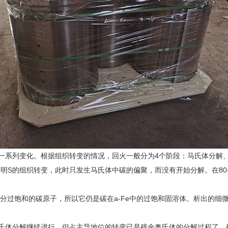
一系列变化。根据组织转变的情况，回火一般分为4个阶段：马氏体分解
有明S的组织转变，此时只发生马氏体中碳的偏聚，而没有开始分解。在80
分过饱和的碳原子，所以它仍是碳在a-Fe中的过饱和固溶体。析出的
时，马氏体分解继续进行，但占主导地位的转变已是残余奥氏体的分解过程了